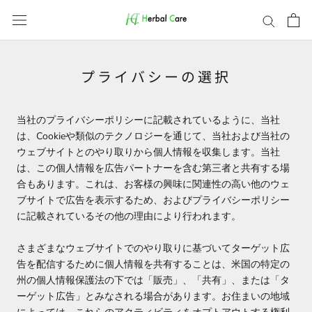
ス
キ
ッ
プ
し
プライバシーの選択
て
コ
ン
当社のプライバシーポリシーに記載されているように、当社
テ
は、Cookieや類似のテクノロジーを通じて、当社および当社の
ン
ウェブサイトとのやり取りから個人情報を収集します。当社
ツ
は、この個人情報を広告パートナーを含む第三者と共有する場
に
合もあります。これは、お客様の興味に関連性の高い他のウェ
移
ブサイトで広告を表示するため、およびプライバシーポリシー
動
に記載されているその他の理由により行われます。
す
る
さまざまなウェブサイトでのやり取りに基づいてターゲット広
告を配信するために個人情報を共有することは、米国の特定の
州の個人情報保護法の下では「販売」、「共有」、または「タ
ーゲット広告」とみなされる場合があります。お住まいの地域